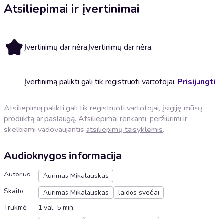
Atsiliepimai ir įvertinimai
Įvertinimų dar nėra.
Įvertinimų dar nėra.
Įvertinimą palikti gali tik registruoti vartotojai.
Prisijungti
Atsiliepimą palikti gali tik registruoti vartotojai, įsigiję mūsų
produktą ar paslaugą. Atsiliepimai renkami, peržiūrimi ir
skelbiami vadovaujantis
atsiliepimų taisyklėmis
.
Audioknygos informacija
Autorius
Aurimas Mikalauskas
Skaito
Aurimas Mikalauskas
laidos svečiai
Trukmė
1 val. 5 min.