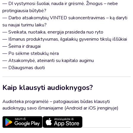
— DI vystymosi šuoliai, nauda ir grėsmė. Žmogus – nebe
protingiausia būtybė?
— Darbo atsakomybių VINTED sukoncentravimas – ką daryti
su naujai turimu laiku?
— Sveikata, nuotaika, energija prasideda nuo ryto
— Išmanus produktyvumas, ilgalaikių gyvenimo tikslų iššūkiai
— Šeima ir draugai
— Po sėkme stebuklų nėra
— Atsakomybė, ateinanti su kapitalo augimu
— Džiaugsmas duoti
Kaip klausyti audioknygos?
Audioteka programėlė – patogiausias būdas klausyti
audioknygų savo išmaniajame (Android ar iOS įrenginyje)