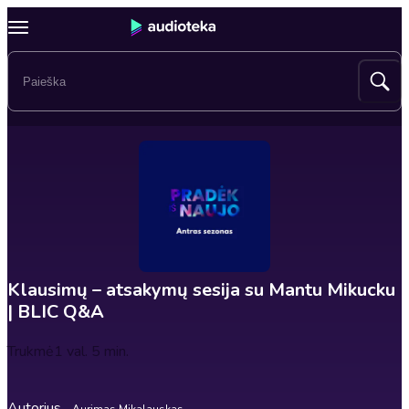
Klausimų – atsakymų sesija su Mantu Mikucku
| BLIC Q&A
Trukmė
1 val. 5 min.
Autorius