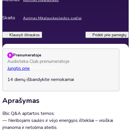
Aurimas Mikalauskas
Skaito
Aurimas Mikalauskas
laidos svečiai
Klausyti ištraukos
Pridėti prie pamėgtų
Prenumeratoje
Audioteka Club prenumeratoje
Jungtis prie
14 dienų išbandykite nemokamai
Aprašymas
Blic Q&A aptartos temos:
— Neribojami saulės ir vėjo energijos ištekliai – visiškai
įmanoma ir netolima ateitis