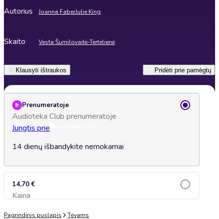
Autorius
Joanna Faber
Julie King
Skaito
Vesta Šumilovaitė-Tertelienė
Klausyti ištraukos
Pridėti prie pamėgtų
Prenumeratoje
Audioteka Club prenumeratoje
Jungtis prie
14 dienų išbandykite nemokamai
14,70 €
Kaina
Įsidėti į krepšelį
Pagrindinis puslapis
Tėvams