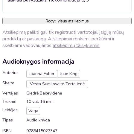
Rodyti visus atsiliepimus
Atsiliepimą palikti gali tik registruoti vartotojai, įsigiję mūsų
produktą ar paslaugą. Atsiliepimai renkami, peržiūrimi ir
skelbiami vadovaujantis
atsiliepimų taisyklėmis
.
Audioknygos informacija
Autorius
Joanna Faber
Julie King
Skaito
Vesta Šumilovaitė-Tertelienė
Vertėjas
Giedrė Bacevičienė
Trukmė
10 val. 16 min.
Leidėjas
Vaga
Tipas
Audio knyga
ISBN
9785415027347