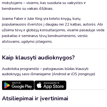
mokytojams – visiems, kas susiduria su vaikystės ir
bendravimo su vaikais iššūkiais.
Joanna Faber ir Julie King yra keleto knygų, kurių
populiariausios išverstos į daugiau nei 22 kalbas, autorės. Abi
užsiima tėvų ir globėjų konsultacijomis, visame pasaulyje veda
paskaitas ir seminarus tėvų bendruomenėms, verslo
atstovams, ugdymo įstaigoms.
Kaip klausyti audioknygos?
Audioteka programėlė – patogiausias būdas klausyti
audioknygų savo išmaniajame (Android ar iOS įrenginyje)
Atsiliepimai ir įvertinimai