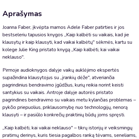
Aprašymas
Joanna Faber, įkvėpta mamos Adele Faber patirties ir jos
bestseleriu tapusios knygos „Kaip kalbėti su vaikais, kad jie
klausytų ir kaip klausyti, kad vaikai kalbėtų" sėkmės, kartu su
kolege Julie King pristato knygą „Kaip kalbėti, kai vaikai
neklauso".
Pirmoje audioknygos dalyje vaikų auklėjimo ekspertės
supažindina klausytojus su „įrankių dėže", atveriančia
pagrindinius bendravimo įgūdžius, kurių reikia norint keisti
santykius su vaikais. Antroje dalyje autorės pristato
pagrindines bendravimo su vaikais metu kylančias problemas –
pykčio priepuolius, priklausomybę nuo technologijų, nenorą
klausyti – ir pasiūlo konkrečių praktinių būdų joms spręsti.
„Kaip kalbėti, kai vaikai neklauso" – tikrų istorijų ir veiksmingų
pratimų derinys, kuris tiesia pagalbos ranką tėvams, seneliams,