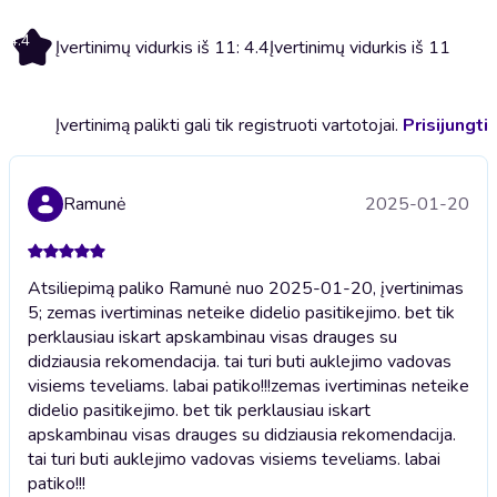
4.4
Įvertinimų vidurkis iš 11: 4.4
Įvertinimų vidurkis iš 11
Įvertinimą palikti gali tik registruoti vartotojai.
Prisijungti
Ramunė
2025-01-20
Atsiliepimą paliko Ramunė nuo 2025-01-20, įvertinimas
5; zemas ivertiminas neteike didelio pasitikejimo. bet tik
perklausiau iskart apskambinau visas drauges su
didziausia rekomendacija. tai turi buti auklejimo vadovas
visiems teveliams. labai patiko!!!
zemas ivertiminas neteike
didelio pasitikejimo. bet tik perklausiau iskart
apskambinau visas drauges su didziausia rekomendacija.
tai turi buti auklejimo vadovas visiems teveliams. labai
patiko!!!