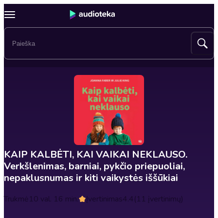
KAIP KALBĖTI, KAI VAIKAI NEKLAUSO.
Verkšlenimas, barniai, pykčio priepuoliai,
nepaklusnumas ir kiti vaikystės iššūkiai
Trukmė
10 val. 16 min.
Įvertinimas
4.4
(11 įvertinimų)