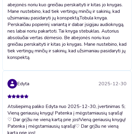
abejonės noriu kuo greičiau perskaityti ir kitas jo knygas.
Mane nustebino, kad tiek vertingų minčių ir sakinių, kad
užsimaniau pasidaryti jų konspektą.
Tobula knyga.
Perskaičiau popierinį variantą ir dabar įsigijau audioknygą,
nes labai noriu pakartoti. Tai knyga stebuklas. Autorius
absoliučiai vertas dėmesio. Be abejonės noriu kuo
greičiau perskaityti ir kitas jo knygas. Mane nustebino, kad
tiek vertingų minčių ir sakinių, kad užsimaniau pasidaryti jų
konspektą.
Edyta
2025-12-30
Atsiliepimą paliko Edyta nuo 2025-12-30, įvertinimas 5;
Vieną geriausių knygų! Patenka į mėgstamiausių sąrašą!
♡ Dar grįžiu ne vieną kartą prie jos!
Vieną geriausių knygų!
Patenka į mėgstamiausių sąrašą!♡ Dar grįžiu ne vieną
kartą prie jos!