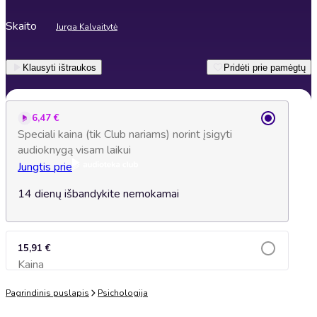
Skaito
Jurga Kalvaitytė
Klausyti ištraukos
Pridėti prie pamėgtų
6,47 €
Speciali kaina (tik Club nariams) norint įsigyti
audioknygą visam laikui
Jungtis prie
14 dienų išbandykite nemokamai
15,91 €
Kaina
Įsidėti į krepšelį
Pagrindinis puslapis
Psichologija