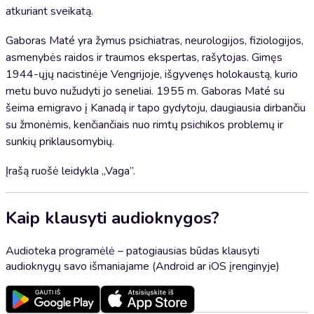
atkuriant sveikatą.
Gaboras Maté yra žymus psichiatras, neurologijos, fiziologijos,
asmenybės raidos ir traumos ekspertas, rašytojas. Gimęs
1944-ųjų nacistinėje Vengrijoje, išgyvenęs holokaustą, kurio
metu buvo nužudyti jo seneliai. 1955 m. Gaboras Maté su
šeima emigravo į Kanadą ir tapo gydytoju, daugiausia dirbančiu
su žmonėmis, kenčiančiais nuo rimtų psichikos problemų ir
sunkių priklausomybių.
Įrašą ruošė leidykla „Vaga”.
Kaip klausyti audioknygos?
Audioteka programėlė – patogiausias būdas klausyti
audioknygų savo išmaniajame (Android ar iOS įrenginyje)