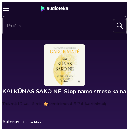
KAI KŪNAS SAKO NE. Slopinamo streso kaina
Trukmė
12 val. 6 min.
Įvertinimas
4.5
(24 įvertinimai)
Autorius
Gabor Maté