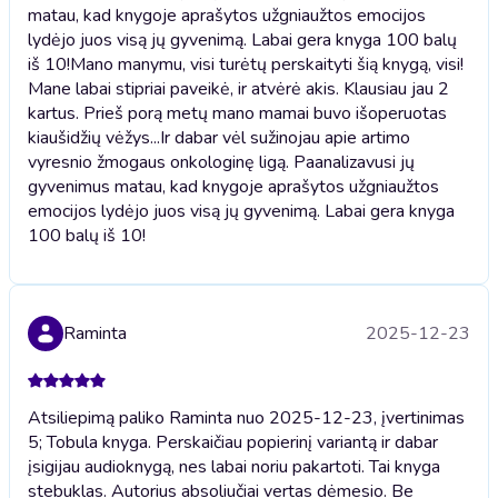
matau, kad knygoje aprašytos užgniaužtos emocijos
lydėjo juos visą jų gyvenimą. Labai gera knyga 100 balų
iš 10!
Mano manymu, visi turėtų perskaityti šią knygą, visi!
Mane labai stipriai paveikė, ir atvėrė akis. Klausiau jau 2
kartus. Prieš porą metų mano mamai buvo išoperuotas
kiaušidžių vėžys...Ir dabar vėl sužinojau apie artimo
vyresnio žmogaus onkologinę ligą. Paanalizavusi jų
gyvenimus matau, kad knygoje aprašytos užgniaužtos
emocijos lydėjo juos visą jų gyvenimą. Labai gera knyga
100 balų iš 10!
Raminta
2025-12-23
Atsiliepimą paliko Raminta nuo 2025-12-23, įvertinimas
5; Tobula knyga. Perskaičiau popierinį variantą ir dabar
įsigijau audioknygą, nes labai noriu pakartoti. Tai knyga
stebuklas. Autorius absoliučiai vertas dėmesio. Be