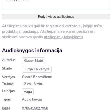
Rodyti visus atsiliepimus
Atsiliepimą palikti gali tik registruoti vartotojai, įsigiję mūsų
produktą ar paslaugą. Atsiliepimai renkami, peržiūrimi ir
skelbiami vadovaujantis
atsiliepimų taisyklėmis
.
Audioknygos informacija
Autorius
Gabor Maté
Skaito
Jurga Kalvaitytė
Vertėjas
Giedrė Bacevičienė
Trukmė
12 val. 6 min.
Leidėjas
Vaga
Tipas
Audio knyga
ISBN
9785415027958