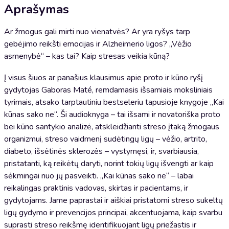
Aprašymas
Ar žmogus gali mirti nuo vienatvės? Ar yra ryšys tarp
gebėjimo reikšti emocijas ir Alzheimerio ligos? „Vėžio
asmenybė“ – kas tai? Kaip stresas veikia kūną?
Į visus šiuos ar panašius klausimus apie proto ir kūno ryšį
gydytojas Gaboras Maté, remdamasis išsamiais moksliniais
tyrimais, atsako tarptautiniu bestseleriu tapusioje knygoje „Kai
kūnas sako ne“. Ši audioknyga – tai išsami ir novatoriška proto
bei kūno santykio analizė, atskleidžianti streso įtaką žmogaus
organizmui, streso vaidmenį sudėtingų ligų – vėžio, artrito,
diabeto, išsėtinės sklerozės – vystymęsi, ir, svarbiausia,
pristatanti, ką reikėtų daryti, norint tokių ligų išvengti ar kaip
sėkmingai nuo jų pasveikti. „Kai kūnas sako ne“ – labai
reikalingas praktinis vadovas, skirtas ir pacientams, ir
gydytojams. Jame paprastai ir aiškiai pristatomi streso sukeltų
ligų gydymo ir prevencijos principai, akcentuojama, kaip svarbu
suprasti streso reikšmę identifikuojant ligų priežastis ir