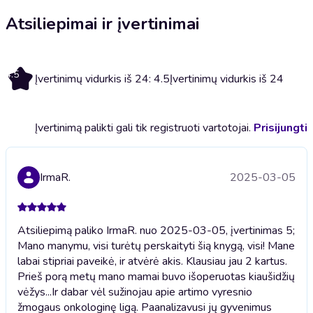
Atsiliepimai ir įvertinimai
4.5
Įvertinimų vidurkis iš 24: 4.5
Įvertinimų vidurkis iš 24
Įvertinimą palikti gali tik registruoti vartotojai.
Prisijungti
IrmaR.
2025-03-05
Atsiliepimą paliko IrmaR. nuo 2025-03-05, įvertinimas 5;
Mano manymu, visi turėtų perskaityti šią knygą, visi! Mane
labai stipriai paveikė, ir atvėrė akis. Klausiau jau 2 kartus.
Prieš porą metų mano mamai buvo išoperuotas kiaušidžių
vėžys...Ir dabar vėl sužinojau apie artimo vyresnio
žmogaus onkologinę ligą. Paanalizavusi jų gyvenimus