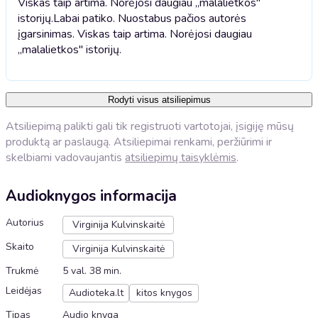
Viskas taip artima. Norėjosi daugiau ,,malalietkos"
istorijų.
Labai patiko. Nuostabus pačios autorės
įgarsinimas. Viskas taip artima. Norėjosi daugiau
,,malalietkos" istorijų.
Rodyti visus atsiliepimus
Atsiliepimą palikti gali tik registruoti vartotojai, įsigiję mūsų
produktą ar paslaugą. Atsiliepimai renkami, peržiūrimi ir
skelbiami vadovaujantis
atsiliepimų taisyklėmis
.
Audioknygos informacija
Autorius
Virginija Kulvinskaitė
Skaito
Virginija Kulvinskaitė
Trukmė
5 val. 38 min.
Leidėjas
Audioteka.lt
kitos knygos
Tipas
Audio knyga