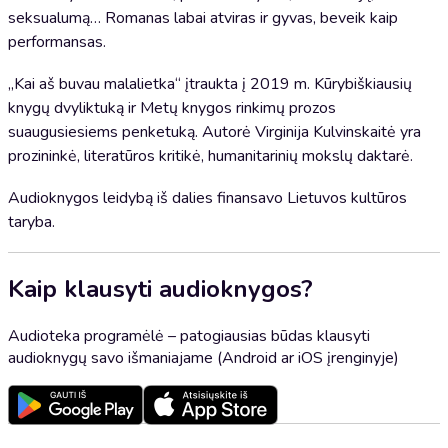
seksualumą… Romanas labai atviras ir gyvas, beveik kaip
performansas.
„Kai aš buvau malalietka“ įtraukta į 2019 m. Kūrybiškiausių
knygų dvyliktuką ir Metų knygos rinkimų prozos
suaugusiesiems penketuką. Autorė Virginija Kulvinskaitė yra
prozininkė, literatūros kritikė, humanitarinių mokslų daktarė.
Audioknygos leidybą iš dalies finansavo Lietuvos kultūros
taryba.
Kaip klausyti audioknygos?
Audioteka programėlė – patogiausias būdas klausyti
audioknygų savo išmaniajame (Android ar iOS įrenginyje)