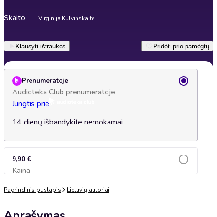
Skaito
Virginija Kulvinskaitė
Klausyti ištraukos
Pridėti prie pamėgtų
Prenumeratoje
Audioteka Club prenumeratoje
Jungtis prie
14 dienų išbandykite nemokamai
9,90 €
Kaina
Įsidėti į krepšelį
Pagrindinis puslapis
Lietuvių autoriai
Aprašymas