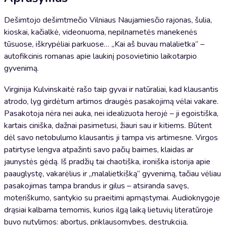
Dešimtojo dešimtmečio Vilniaus Naujamiesčio rajonas, šulia,
kioskai, kačialkė, videonuoma, nepilnametės manekenės
tūsuose, iškrypėliai parkuose… „Kai aš buvau malalietka“ –
autofikcinis romanas apie laukinį posovietinio laikotarpio
gyvenimą.
Virginija Kulvinskaitė rašo taip gyvai ir natūraliai, kad klausantis
atrodo, lyg girdėtum artimos draugės pasakojimą vėlai vakare.
Pasakotoja nėra nei auka, nei idealizuota herojė – ji egoistiška,
kartais ciniška, dažnai pasimetusi, žiauri sau ir kitiems. Būtent
dėl savo netobulumo klausantis ji tampa vis artimesne. Virgos
patirtyse lengva atpažinti savo pačių baimes, klaidas ar
jaunystės gėdą. Iš pradžių tai chaotiška, ironiška istorija apie
paauglystę, vakarėlius ir „malalietkišką“ gyvenimą, tačiau vėliau
pasakojimas tampa brandus ir gilus – atsiranda savęs,
moteriškumo, santykio su praeitimi apmąstymai. Audioknygoje
drąsiai kalbama temomis, kurios ilgą laiką lietuvių literatūroje
buvo nutylimos: abortus, priklausomybes, destrukciją,