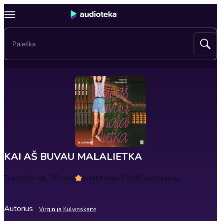
KAI AŠ BUVAU MALALIETKA
Trukmė
5 val. 38 min.
Įvertinimas
3.3
(40 įvertinimų)
Autorius
Virginija Kulvinskaitė