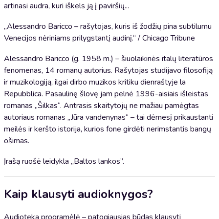
artinasi audra, kuri iškels ją į paviršių...
„Alessandro Baricco – rašytojas, kuris iš žodžių pina subtilumu
Venecijos nėriniams prilygstantį audinį.“ / Chicago Tribune
Alessandro Baricco (g. 1958 m.) – šiuolaikinės italų literatūros
fenomenas, 14 romanų autorius. Rašytojas studijavo filosofiją
ir muzikologiją, ilgai dirbo muzikos kritiku dienraštyje la
Repubblica. Pasaulinę šlovę jam pelnė 1996-aisiais išleistas
romanas „Šilkas“. Antrasis skaitytojų ne mažiau pamėgtas
autoriaus romanas „Jūra vandenynas“ – tai dėmesį prikaustanti
meilės ir keršto istorija, kurios fone girdėti nerimstantis bangų
ošimas.
Įrašą ruošė leidykla „Baltos lankos”.
Kaip klausyti audioknygos?
Audioteka programėlė – patogiausias būdas klausyti