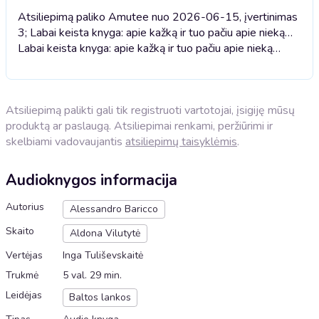
Atsiliepimą paliko Amutee nuo 2026-06-15, įvertinimas
3; Labai keista knyga: apie kažką ir tuo pačiu apie nieką…
Labai keista knyga: apie kažką ir tuo pačiu apie nieką…
Atsiliepimą palikti gali tik registruoti vartotojai, įsigiję mūsų
produktą ar paslaugą. Atsiliepimai renkami, peržiūrimi ir
skelbiami vadovaujantis
atsiliepimų taisyklėmis
.
Audioknygos informacija
Autorius
Alessandro Baricco
Skaito
Aldona Vilutytė
Vertėjas
Inga Tuliševskaitė
Trukmė
5 val. 29 min.
Leidėjas
Baltos lankos