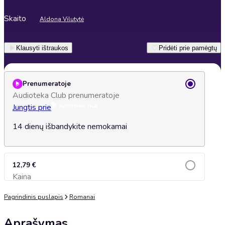
Skaito
Aldona Vilutytė
Klausyti ištraukos
Pridėti prie pamėgtų
Prenumeratoje
Audioteka Club prenumeratoje
Jungtis prie
14 dienų išbandykite nemokamai
12,79 €
Kaina
Įsidėti į krepšelį
Pagrindinis puslapis
Romanai
Aprašymas