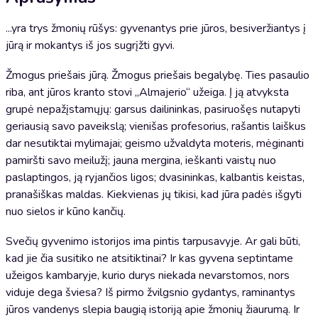
...yra trys žmonių rūšys: gyvenantys prie jūros, besiveržiantys į
jūrą ir mokantys iš jos sugrįžti gyvi.
Žmogus priešais jūrą. Žmogus priešais begalybę. Ties pasaulio
riba, ant jūros kranto stovi „Almajerio“ užeiga. Į ją atvyksta
grupė nepažįstamųjų: garsus dailininkas, pasiruošęs nutapyti
geriausią savo paveikslą; vienišas profesorius, rašantis laiškus
dar nesutiktai mylimajai; geismo užvaldyta moteris, mėginanti
pamiršti savo meilužį; jauna mergina, ieškanti vaistų nuo
paslaptingos, ją ryjančios ligos; dvasininkas, kalbantis keistas,
pranašiškas maldas. Kiekvienas jų tikisi, kad jūra padės išgyti
nuo sielos ir kūno kančių.
Svečių gyvenimo istorijos ima pintis tarpusavyje. Ar gali būti,
kad jie čia susitiko ne atsitiktinai? Ir kas gyvena septintame
užeigos kambaryje, kurio durys niekada nevarstomos, nors
viduje dega šviesa? Iš pirmo žvilgsnio gydantys, raminantys
jūros vandenys slepia baugią istoriją apie žmonių žiaurumą. Ir