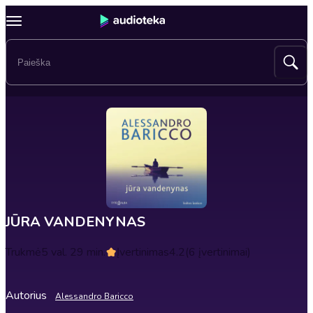
JŪRA VANDENYNAS
Trukmė
5 val. 29 min.
Įvertinimas
4.2
(6 įvertinimai)
Autorius
Alessandro Baricco