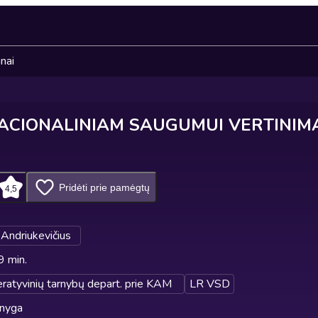
nai
ACIONALINIAM SAUGUMUI VERTINIM
Pridėti prie pamėgtų
4,5
 Andriukevičius
9 min.
eratyvinių tarnybų depart. prie KAM
LR VSD
knyga