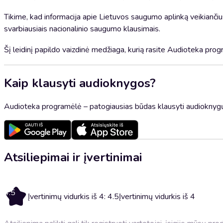
Tikime, kad informacija apie Lietuvos saugumo aplinką veikiančiu
svarbiausiais nacionalinio saugumo klausimais.
Šį leidinį papildo vaizdinė medžiaga, kurią rasite Audioteka progr
Kaip klausyti audioknygos?
Audioteka programėlė – patogiausias būdas klausyti audioknygų
Atsiliepimai ir įvertinimai
4.5
Įvertinimų vidurkis iš 4: 4.5
Įvertinimų vidurkis iš 4