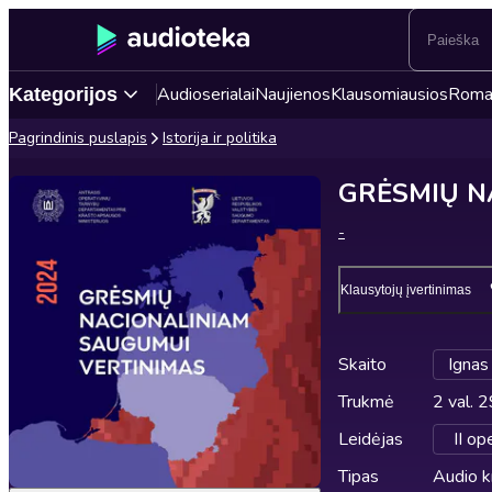
Audioserialai
Naujienos
Klausomiausios
Roma
Kategorijos
Pagrindinis puslapis
Istorija ir politika
GRĖSMIŲ N
-
Klausytojų įvertinimas
Skaito
Ignas
Trukmė
2 val. 2
Leidėjas
II op
Tipas
Audio 