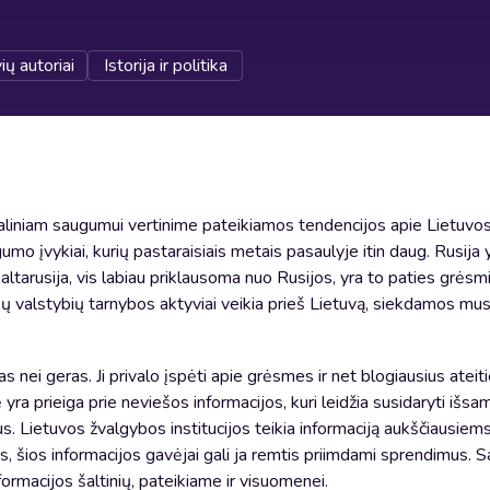
ių autoriai
Istorija ir politika
iniam saugumui vertinime pateikiamos tendencijos apie Lietuv
o įvykiai, kurių pastaraisiais metais pasaulyje itin daug. Rusija y
ltarusija, vis labiau priklausoma nuo Rusijos, yra to paties grėsm
kų valstybių tarnybos aktyviai veikia prieš Lietuvą, siekdamos mus 
 nei geras. Ji privalo įspėti apie grėsmes ir net blogiausius ateiti
ra prieiga prie neviešos informacijos, kuri leidžia susidaryti išsa
mus. Lietuvos žvalgybos institucijos teikia informaciją aukščiausiem
s, šios informacijos gavėjai gali ja remtis priimdami sprendimus.
formacijos šaltinių, pateikiame ir visuomenei.