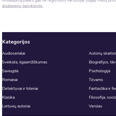
Atsiliepimą palikti gali tik registruoti vartotojai, įsigiję mūsų p
atsiliepimų taisyklėmis
.
Kategorijos
Audioserialai
Autorių skait
Sveikata, ilgaamžiškumas
Biografijos, tik
Saviugda
Psichologija
Romanai
Tėvams
Detektyvai ir trileriai
Fantastika ir fe
Klasika
Filosofija, socio
Lietuvių autoriai
Verslas