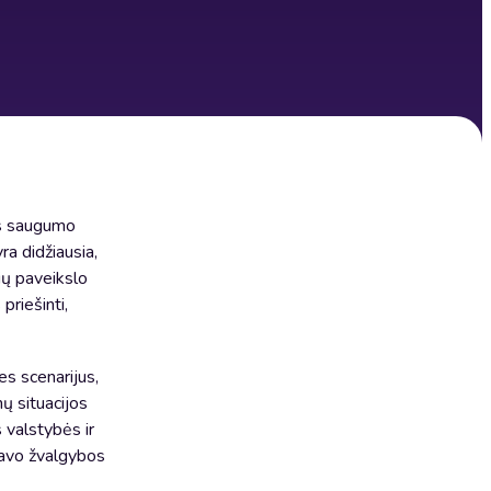
os saugumo
ra didžiausia,
ių paveikslo
priešinti,
es scenarijus,
mų situacijos
s valstybės ir
 Savo žvalgybos