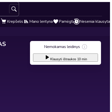
Krepšelis
Mano lentyna
Pamėgti
Neseniai klausyta
AS
Nemokamas leidinys
Klausyti
ištraukos 10 min