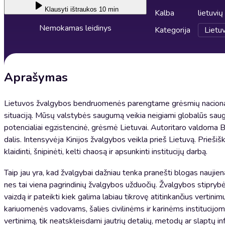
Klausyti
ištraukos 10 min
Kalba
lietuvių
Nemokamas leidinys
Kategorija
Lietuv
Aprašymas
Lietuvos žvalgybos bendruomenės parengtame grėsmių nacional
situaciją. Mūsų valstybės saugumą veikia neigiami globalūs saugum
potencialiai egzistencinė, grėsmė Lietuvai. Autoritaro valdoma Ba
dalis. Intensyvėja Kinijos žvalgybos veikla prieš Lietuvą. Priešiš
klaidinti, šnipinėti, kelti chaosą ir apsunkinti institucijų darbą.
Taip jau yra, kad žvalgybai dažniau tenka pranešti blogas naujienas
nes tai viena pagrindinių žvalgybos užduočių. Žvalgybos stiprybė y
vaizdą ir pateikti kiek galima labiau tikrovę atitinkančius vertini
kariuomenės vadovams, šalies civilinėms ir karinėms institucijom
vertinimą, tik neatskleisdami jautrių detalių, metodų ar slaptų in