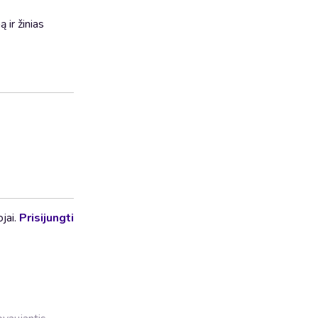
 ir žinias
ojai.
Prisijungti