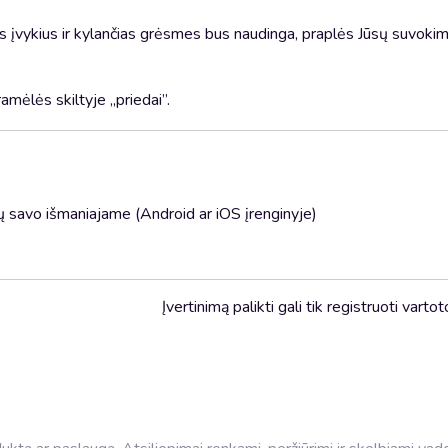
s įvykius ir kylančias grėsmes bus naudinga, praplės Jūsų suvokimą
amėlės skiltyje „priedai”.
 savo išmaniajame (Android ar iOS įrenginyje)
Įvertinimą palikti gali tik registruoti vartot