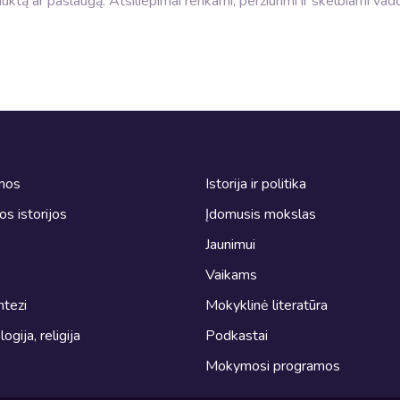
roduktą ar paslaugą. Atsiliepimai renkami, peržiūrimi ir skelbiami va
omos
Istorija ir politika
ros istorijos
Įdomusis mokslas
Jaunimui
Vaikams
ntezi
Mokyklinė literatūra
logija, religija
Podkastai
Mokymosi programos