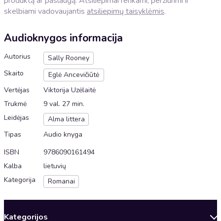
produktą ar paslaugą. Atsiliepimai renkami, peržiūrimi ir
skelbiami vadovaujantis
atsiliepimų taisyklėmis
.
Audioknygos informacija
Autorius
Sally Rooney
Skaito
Eglė Ancevičiūtė
Vertėjas
Viktorija Uzėlaitė
Trukmė
9 val. 27 min.
Leidėjas
Alma littera
Tipas
Audio knyga
ISBN
9786090161494
Kalba
lietuvių
Kategorija
Romanai
Kategorijos