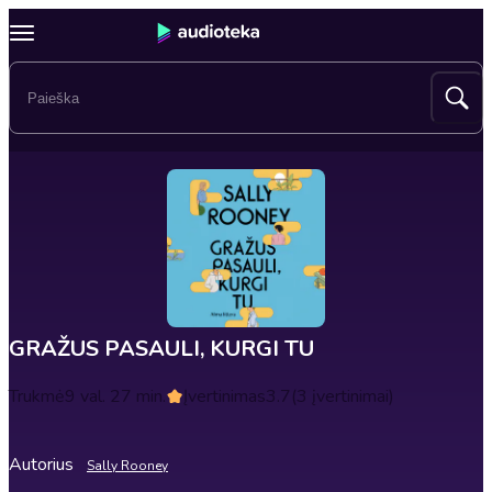
GRAŽUS PASAULI, KURGI TU
Trukmė
9 val. 27 min.
Įvertinimas
3.7
(3 įvertinimai)
Autorius
Sally Rooney