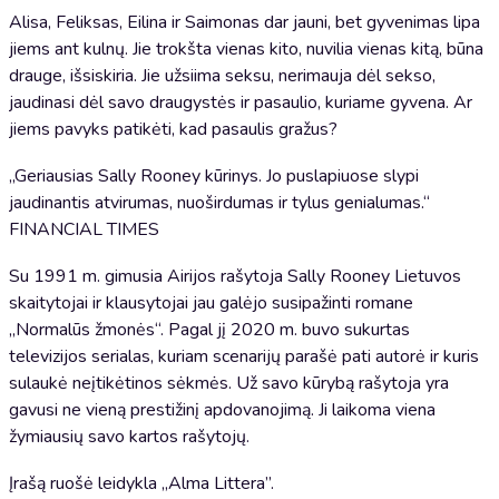
Alisa, Feliksas, Eilina ir Saimonas dar jauni, bet gyvenimas lipa
jiems ant kulnų. Jie trokšta vienas kito, nuvilia vienas kitą, būna
drauge, išsiskiria. Jie užsiima seksu, nerimauja dėl sekso,
jaudinasi dėl savo draugystės ir pasaulio, kuriame gyvena. Ar
jiems pavyks patikėti, kad pasaulis gražus?
„Geriausias Sally Rooney kūrinys. Jo puslapiuose slypi
jaudinantis atvirumas, nuoširdumas ir tylus genialumas.“
FINANCIAL TIMES
Su 1991 m. gimusia Airijos rašytoja Sally Rooney Lietuvos
skaitytojai ir klausytojai jau galėjo susipažinti romane
„Normalūs žmonės“. Pagal jį 2020 m. buvo sukurtas
televizijos serialas, kuriam scenarijų parašė pati autorė ir kuris
sulaukė neįtikėtinos sėkmės. Už savo kūrybą rašytoja yra
gavusi ne vieną prestižinį apdovanojimą. Ji laikoma viena
žymiausių savo kartos rašytojų.
Įrašą ruošė leidykla „Alma Littera”.