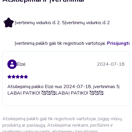
5
Įvertinimų vidurkis iš 2: 5
Įvertinimų vidurkis iš 2
Įvertinimą palikti gali tik registruoti vartotojai.
Prisijungti
Elzė
2024-07-18
Atsiliepimą paliko Elzė nuo 2024-07-18, įvertinimas 5;
LABAI PATIKO! 🥰🥰🥰
LABAI PATIKO! 🥰🥰🥰
Atsiliepimą palikti gali tik registruoti vartotojai, įsigiję mūsų
produktą ar paslaugą. Atsiliepimai renkami, peržiūrimi ir
skelbiami vadovaujantis
atsiliepimų taisyklėmis
.