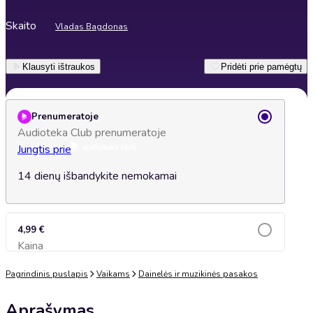
Skaito
Vladas Bagdonas
Klausyti ištraukos
Pridėti prie pamėgtų
Prenumeratoje
Audioteka Club prenumeratoje
Jungtis prie
14 dienų išbandykite nemokamai
4,99 €
Kaina
Įsidėti į krepšelį
Pagrindinis puslapis
Vaikams
Dainelės ir muzikinės pasakos
Aprašymas