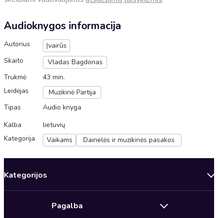
Audioknygos informacija
Autorius
Įvairūs
Skaito
Vladas Bagdonas
Trukmė
43 min.
Leidėjas
Muzikinė Partija
Tipas
Audio knyga
Kalba
lietuvių
Kategorija
Vaikams
Dainelės ir muzikinės pasakos
Kategorijos
Audioserialai
Pagalba
Sveikata, ilgaamžiškumas