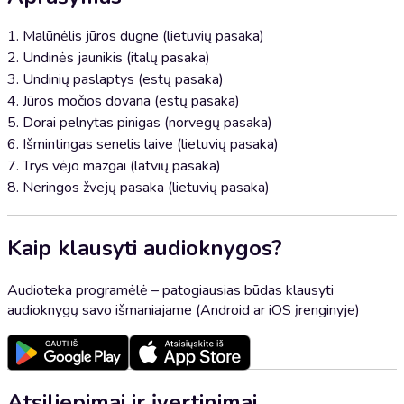
1. Malūnėlis jūros dugne (lietuvių pasaka)
2. Undinės jaunikis (italų pasaka)
3. Undinių paslaptys (estų pasaka)
4. Jūros močios dovana (estų pasaka)
5. Dorai pelnytas pinigas (norvegų pasaka)
6. Išmintingas senelis laive (lietuvių pasaka)
7. Trys vėjo mazgai (latvių pasaka)
8. Neringos žvejų pasaka (lietuvių pasaka)
Kaip klausyti audioknygos?
Audioteka programėlė – patogiausias būdas klausyti
audioknygų savo išmaniajame (Android ar iOS įrenginyje)
Atsiliepimai ir įvertinimai