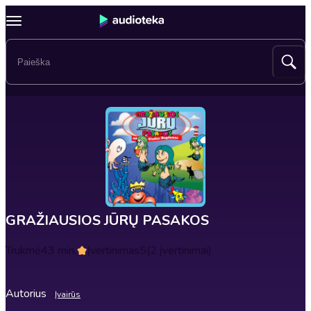
GRAŽIAUSIOS JŪRŲ PASAKOS
Trukmė
43 min.
Įvertinimas
5
(2 įvertinimai)
Autorius
Įvairūs