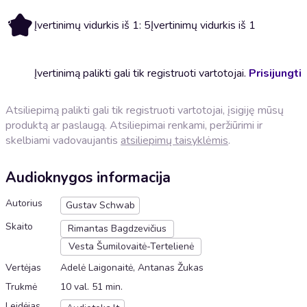
5
Įvertinimų vidurkis iš 1: 5
Įvertinimų vidurkis iš 1
Įvertinimą palikti gali tik registruoti vartotojai.
Prisijungti
Atsiliepimą palikti gali tik registruoti vartotojai, įsigiję mūsų
produktą ar paslaugą. Atsiliepimai renkami, peržiūrimi ir
skelbiami vadovaujantis
atsiliepimų taisyklėmis
.
Audioknygos informacija
Autorius
Gustav Schwab
Skaito
Rimantas Bagdzevičius
Vesta Šumilovaitė-Tertelienė
Vertėjas
Adelė Laigonaitė, Antanas Žukas
Trukmė
10 val. 51 min.
Leidėjas