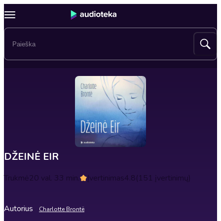
DŽEINĖ EIR
Trukmė
20 val. 33 min.
Įvertinimas
4.8
(151 įvertinimų)
Autorius
Charlotte Brontë