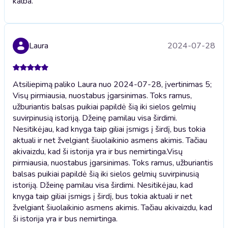
kalba.
Laura
2024-07-28
Atsiliepimą paliko Laura nuo 2024-07-28, įvertinimas 5;
Visų pirmiausia, nuostabus įgarsinimas. Toks ramus,
užburiantis balsas puikiai papildė šią iki sielos gelmių
suvirpinusią istoriją. Džeinę pamilau visa širdimi.
Nesitikėjau, kad knyga taip giliai įsmigs į širdį, bus tokia
aktuali ir net žvelgiant šiuolaikinio asmens akimis. Tačiau
akivaizdu, kad ši istorija yra ir bus nemirtinga.
Visų
pirmiausia, nuostabus įgarsinimas. Toks ramus, užburiantis
balsas puikiai papildė šią iki sielos gelmių suvirpinusią
istoriją. Džeinę pamilau visa širdimi. Nesitikėjau, kad
knyga taip giliai įsmigs į širdį, bus tokia aktuali ir net
žvelgiant šiuolaikinio asmens akimis. Tačiau akivaizdu, kad
ši istorija yra ir bus nemirtinga.