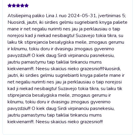
Atsiliepimą paliko Lina J. nuo 2024-05-31, įvertinimas 5;
Nuosirdi, jautri, iki sirdies gelmiu sugriebianti knyga paliete
mane ir net negaliu nurimti nes jau ja perklausiau o taip
norejosi kad ji niekad nesibaigtu! Suzavejo tokia tikra, su
laiku tik stiprejancia besalygiska meile, zmogaus gerumu
ir kilnumu, tokiu doru ir dvasingu zmogaus gyvenimo
pavyzdziu!!! O kiek daug Sirdi virpinanciu pasnekesiu,
jautriu pamastymu taip taikliai tinkanciu mums
kiekvienam!!!. Neesu skaicius nieko grazesnio!!!
Nuosirdi,
jautri, iki sirdies gelmiu sugriebianti knyga paliete mane ir
net negaliu nurimti nes jau ja perklausiau o taip norejosi
kad ji niekad nesibaigtu! Suzavejo tokia tikra, su laiku tik
stiprejancia besalygiska meile, zmogaus gerumu ir
kilnumu, tokiu doru ir dvasingu zmogaus gyvenimo
pavyzdziu!!! O kiek daug Sirdi virpinanciu pasnekesiu,
jautriu pamastymu taip taikliai tinkanciu mums
kiekvienam!!!. Neesu skaicius nieko grazesnio!!!