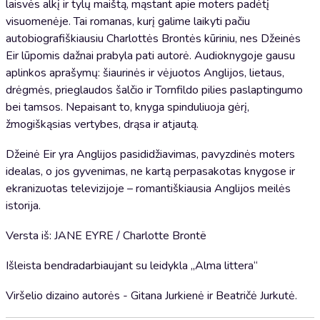
laisvės alkį ir tylų maištą, mąstant apie moters padėtį
visuomenėje. Tai romanas, kurį galime laikyti pačiu
autobiografiškiausiu Charlottės Brontės kūriniu, nes Džeinės
Eir lūpomis dažnai prabyla pati autorė. Audioknygoje gausu
aplinkos aprašymų: šiaurinės ir vėjuotos Anglijos, lietaus,
drėgmės, prieglaudos šalčio ir Tornfildo pilies paslaptingumo
bei tamsos. Nepaisant to, knyga spinduliuoja gėrį,
žmogiškąsias vertybes, drąsa ir atjautą.
Džeinė Eir yra Anglijos pasididžiavimas, pavyzdinės moters
idealas, o jos gyvenimas, ne kartą perpasakotas knygose ir
ekranizuotas televizijoje – romantiškiausia Anglijos meilės
istorija.
Versta iš: JANE EYRE / Charlotte Brontë
Išleista bendradarbiaujant su leidykla „Alma littera“
Viršelio dizaino autorės - Gitana Jurkienė ir Beatričė Jurkutė.