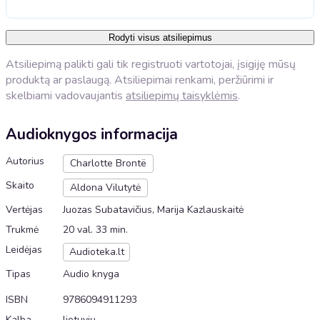
Rodyti visus atsiliepimus
Atsiliepimą palikti gali tik registruoti vartotojai, įsigiję mūsų
produktą ar paslaugą. Atsiliepimai renkami, peržiūrimi ir
skelbiami vadovaujantis
atsiliepimų taisyklėmis
.
Audioknygos informacija
Autorius
Charlotte Brontë
Skaito
Aldona Vilutytė
Vertėjas
Juozas Subatavičius, Marija Kazlauskaitė
Trukmė
20 val. 33 min.
Leidėjas
Audioteka.lt
Tipas
Audio knyga
ISBN
9786094911293
Kalba
lietuvių