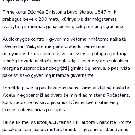
Pirmą kartą Džeinės Eir istorija buvo išleista 1847 m. ir
prabėgus beveik 200 metų, kūrinys vis dar mėgstamas
skaitytojų ir minimas geriausių visų laikų romanų sąrašuose.
Audioknygos centre – gyvenimo vėtoma ir mėtoma našlaitė
Džeinė Eir. Vaikystę mergaitė praleido nemylimos ir
nemylinčios tetos namuose, vėliau išsiųsta į blogą reputaciją
turinčią Lovudo našlaičių prieglaudą. Pilnametystės sulaukusi
mergina nusprendžia nebegrįžti į giminaičių namus, o pasiryžta
pakeisti savo gyvenimą ir tampa guvernante.
Tornfildo pilyje ją pasitinka panašaus likimo auklėtinė našlaitė
Adelė ir egocentriškas dvaro šeimininkas misteris Ročesteris,
kuris slepia ne tik savo jausmus Džeinei, bet ir kitas visų
likimus pakeisiančias paslaptis.
Tai ne tik meilės istorija. „Džeinės Eir“ autorė Charlotte Brontë
pasakoja apie jaunos moters brandą ir gyvenimo išbandymus –