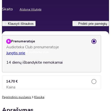
Skaito
Aldona Vilutytė
Klausyti ištraukos
Pridėti prie pamėgtų
Prenumeratoje
Audioteka Club prenumeratoje
Jungtis prie
14 dienų išbandykite nemokamai
14,70 €
Kaina
Įsidėti į krepšelį
Pagrindinis puslapis
Klasika
Aprašymas