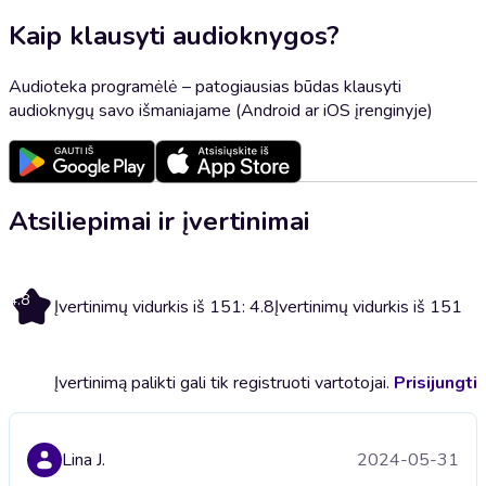
Kaip klausyti audioknygos?
Audioteka programėlė – patogiausias būdas klausyti
audioknygų savo išmaniajame (Android ar iOS įrenginyje)
Atsiliepimai ir įvertinimai
4.8
Įvertinimų vidurkis iš 151: 4.8
Įvertinimų vidurkis iš 151
Įvertinimą palikti gali tik registruoti vartotojai.
Prisijungti
Lina J.
2024-05-31