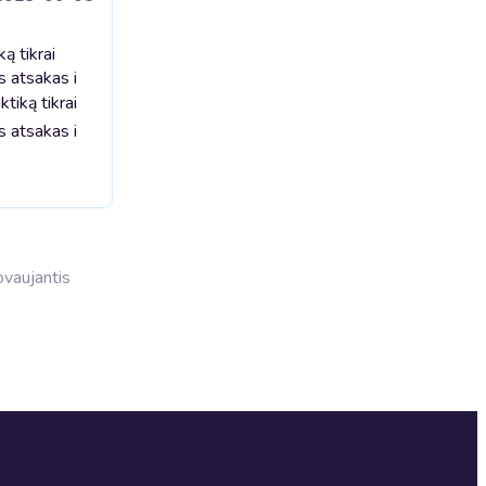
ą tikrai
s atsakas i
tiką tikrai
s atsakas i
dovaujantis