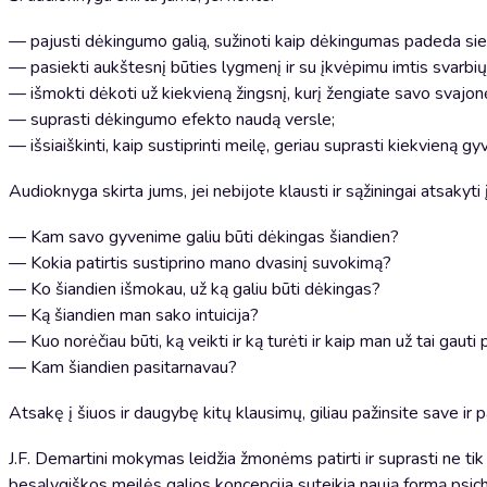
— pajusti dėkingumo galią, sužinoti kaip dėkingumas padeda siek
— pasiekti aukštesnį būties lygmenį ir su įkvėpimu imtis svarbių
— išmokti dėkoti už kiekvieną žingsnį, kurį žengiate savo svajonės
— suprasti dėkingumo efekto naudą versle;
— išsiaiškinti, kaip sustiprinti meilę, geriau suprasti kiekvieną 
Audioknyga skirta jums, jei nebijote klausti ir sąžiningai atsakyti 
— Kam savo gyvenime galiu būti dėkingas šiandien?
— Kokia patirtis sustiprino mano dvasinį suvokimą?
— Ko šiandien išmokau, už ką galiu būti dėkingas?
— Ką šiandien man sako intuicija?
— Kuo norėčiau būti, ką veikti ir ką turėti ir kaip man už tai gauti
— Kam šiandien pasitarnavau?
Atsakę į šiuos ir daugybę kitų klausimų, giliau pažinsite save ir 
J.F. Demartini mokymas leidžia žmonėms patirti ir suprasti ne tik
besąlygiškos meilės galios koncepcija suteikia naują formą psich