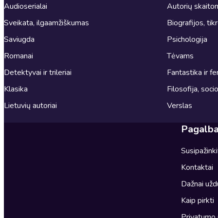
Audioserialai
Autorių skait
Sveikata, ilgaamžiškumas
Biografijos, tik
Saviugda
Psichologija
Romanai
Tėvams
Detektyvai ir trileriai
Fantastika ir fe
Klasika
Filosofija, socio
Lietuvių autoriai
Verslas
Pagalb
Susipažink
Kontaktai
Dažnai užd
Kaip pirkti
Privatumo 