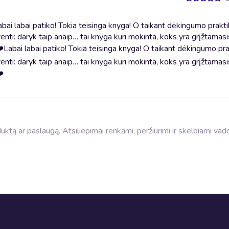
ai labai patiko! Tokia teisinga knyga! O taikant dėkingumo praktik
enti: daryk taip anaip… tai knyga kuri mokinta, koks yra grįžtamasi
❤️
Labai labai patiko! Tokia teisinga knyga! O taikant dėkingumo prak
enti: daryk taip anaip… tai knyga kuri mokinta, koks yra grįžtamasi
❤️
roduktą ar paslaugą. Atsiliepimai renkami, peržiūrimi ir skelbiami va