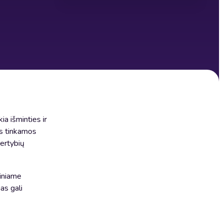
a išminties ir
as tinkamos
vertybių
niniame
as gali