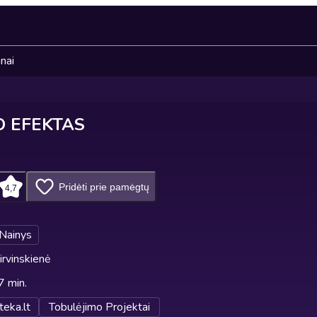
nai
 EFEKTAS
Pridėti prie pamėgtų
4,7
 Nainys
irvinskienė
7 min.
teka.lt
Tobulėjimo Projektai