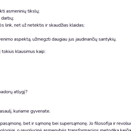
ti asmeninių tikslų;
 darbų;
 link, net už netektis ir skaudžias klaidas;
gyvenimo aspektą, užmegzti daugiau jus jaudinančių santykių.
į tokius klausimus kaip:
 padorų atlygį?
pasaulį, kuriame gyvenate.
 pasąmonę, bet ir sąmonę bei supersąmonę. Jo filosofija ir revoliu
ologijai, o revoliucinė asmenybės transformacijos metodika keičia