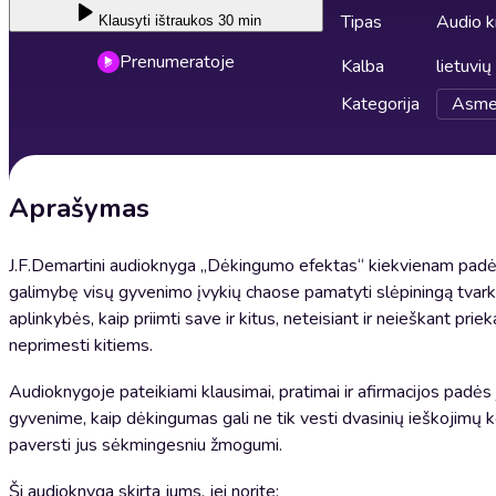
Tipas
Audio 
Klausyti
ištraukos 30 min
Prenumeratoje
Kalba
lietuvių
Kategorija
Asme
Aprašymas
J.F.Demartini audioknyga „Dėkingumo efektas“ kiekvienam padės 
galimybę visų gyvenimo įvykių chaose pamatyti slėpiningą tvarką.
aplinkybės, kaip priimti save ir kitus, neteisiant ir neieškant pr
neprimesti kitiems.
Audioknygoje pateikiami klausimai, pratimai ir afirmacijos padės 
gyvenime, kaip dėkingumas gali ne tik vesti dvasinių ieškojimų ke
paversti jus sėkmingesniu žmogumi.
Ši audioknyga skirta jums, jei norite: