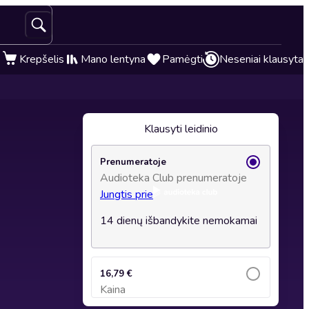
Krepšelis
Mano lentyna
Pamėgti
Neseniai klausyta
Klausyti leidinio
Prenumeratoje
Audioteka Club prenumeratoje
Jungtis prie
14 dienų išbandykite nemokamai
16,79 €
Kaina
Įsidėti į krepšelį