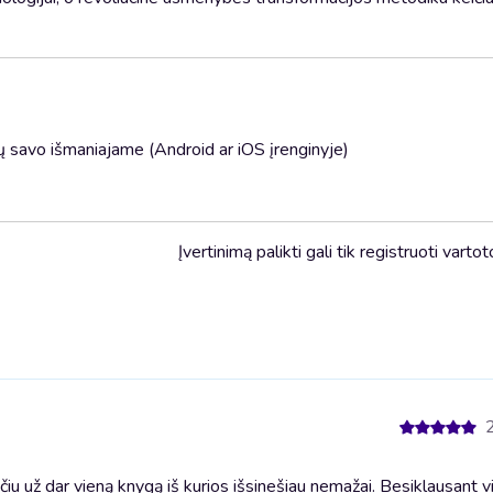
 savo išmaniajame (Android ar iOS įrenginyje)
Įvertinimą palikti gali tik registruoti vartot
iu už dar vieną knygą iš kurios išsinešiau nemažai. Besiklausant 