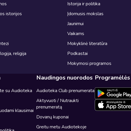
omos
Istorija ir politika
ros istorijos
Įdomusis mokslas
Jaunimui
Vaikams
ntezi
Mokyklinė literatūra
logija, religija
Podkastai
Mokymosi programos
a
Naudingos nuorodos
Programėlės
ite su Audioteka
Audioteka Club prenumerata
Aktyvuoti / Nutraukti
prenumeratą
uodami klausimai
Dovanų kuponai
Greitu metu Audiotekoje
politika