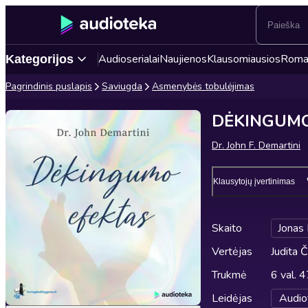
Audioserialai
Naujienos
Klausomiausios
Roma
Kategorijos
Pagrindinis puslapis
Saviugda
Asmenybės tobulėjimas
DĖKINGUMO
Dr. John F. Demartini
Klausytojų įvertinimas
Skaito
Jonas
Vertėjas
Judita Č
Trukmė
6 val. 4
Leidėjas
Audio