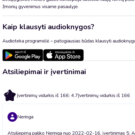
žmonių gyvenimus visame pasaulyje.
Kaip klausyti audioknygos?
Audioteka programėlė – patogiausias būdas klausyti audioknygų
Atsiliepimai ir įvertinimai
4.7
Įvertinimų vidurkis iš 166: 4.7
Įvertinimų vidurkis iš 166
Neringa
Atsiliepimą paliko Neringa nuo 2022-02-16, įvertinimas 5; Ač