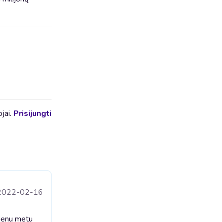
ojai.
Prisijungti
2022-02-16
vienu metu