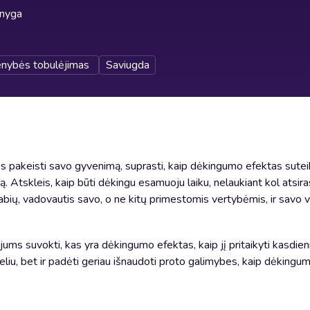
knyga
nybės tobulėjimas
Saviugda
pakeisti savo gyvenimą, suprasti, kaip dėkingumo efektas suteiki
 Atskleis, kaip būti dėkingu esamuoju laiku, nelaukiant kol atsir
iekabių, vadovautis savo, o ne kitų primestomis vertybėmis, ir savo 
jums suvokti, kas yra dėkingumo efektas, kaip jį pritaikyti kasdie
liu, bet ir padėti geriau išnaudoti proto galimybes, kaip dėkingum