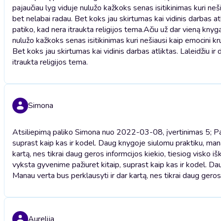
pajaučiau lyg viduje nulužo kažkoks senas isitikinimas kuri neši
bet nelabai radau. Bet koks jau skirtumas kai vidinis darbas atl
patiko, kad nera itraukta religijos tema.
Ačiu už dar vieną knygą
nulužo kažkoks senas isitikinimas kuri nešiausi kaip emocini kru
Bet koks jau skirtumas kai vidinis darbas atliktas. Laleidžiu ir
itraukta religijos tema.
Simona
Atsiliepimą paliko Simona nuo 2022-03-08, įvertinimas 5; Patik
suprast kaip kas ir kodel. Daug knygoje siulomu praktiku, manau
kartą, nes tikrai daug geros informcijos kiekio, tiesiog visko i
vyksta gyvenime pažiuret kitaip, suprast kaip kas ir kodel. Dau
Manau verta bus perklausyti ir dar kartą, nes tikrai daug geros
Aurelija