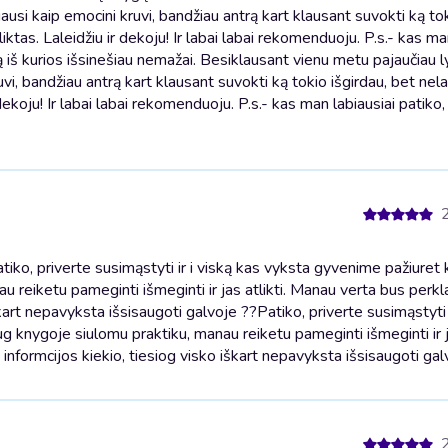
ausi kaip emocini kruvi, bandžiau antrą kart klausant suvokti ką tok
iktas. Laleidžiu ir dekoju! Ir labai labai rekomenduoju. P.s.- kas ma
 iš kurios išsinešiau nemažai. Besiklausant vienu metu pajaučiau l
vi, bandžiau antrą kart klausant suvokti ką tokio išgirdau, bet nela
 dekoju! Ir labai labai rekomenduoju. P.s.- kas man labiausiai patiko
o, priverte susimąstyti ir i viską kas vyksta gyvenime pažiuret k
 reiketu pameginti išmeginti ir jas atlikti. Manau verta bus perkla
škart nepavyksta išsisaugoti galvoje ??
Patiko, priverte susimąstyti 
g knygoje siulomu praktiku, manau reiketu pameginti išmeginti ir ja
 informcijos kiekio, tiesiog visko iškart nepavyksta išsisaugoti gal