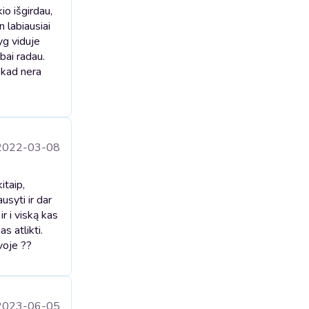
io išgirdau,
n labiausiai
yg viduje
bai radau.
, kad nera
2022-03-08
itaip,
usyti ir dar
ir i viską kas
s atlikti.
voje ??
2023-06-05