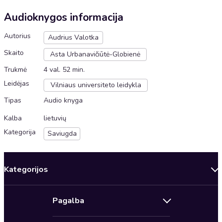
Audioknygos informacija
Autorius
Audrius Valotka
Skaito
Asta Urbanavičiūtė-Globienė
Trukmė
4 val. 52 min.
Leidėjas
Vilniaus universiteto leidykla
Tipas
Audio knyga
Kalba
lietuvių
Kategorija
Saviugda
Kategorijos
Audioserialai
Pagalba
Sveikata, ilgaamžiškumas
Susipažinkite su Audioteka