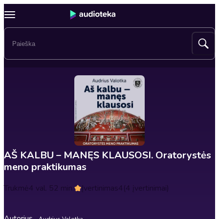
AŠ KALBU – MANĘS KLAUSOSI. Oratorystės
meno praktikumas
Trukmė
4 val. 52 min.
Įvertinimas
4
(4 įvertinimai)
Autorius