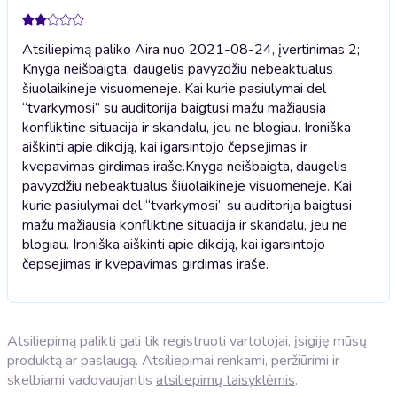
Atsiliepimą paliko Aira nuo 2021-08-24, įvertinimas 2;
Knyga neišbaigta, daugelis pavyzdžiu nebeaktualus
šiuolaikineje visuomeneje. Kai kurie pasiulymai del
“tvarkymosi” su auditorija baigtusi mažu mažiausia
konfliktine situacija ir skandalu, jeu ne blogiau. Ironiška
aiškinti apie dikciją, kai igarsintojo čepsejimas ir
kvepavimas girdimas iraše.
Knyga neišbaigta, daugelis
pavyzdžiu nebeaktualus šiuolaikineje visuomeneje. Kai
kurie pasiulymai del “tvarkymosi” su auditorija baigtusi
mažu mažiausia konfliktine situacija ir skandalu, jeu ne
blogiau. Ironiška aiškinti apie dikciją, kai igarsintojo
čepsejimas ir kvepavimas girdimas iraše.
Atsiliepimą palikti gali tik registruoti vartotojai, įsigiję mūsų
produktą ar paslaugą. Atsiliepimai renkami, peržiūrimi ir
skelbiami vadovaujantis
atsiliepimų taisyklėmis
.