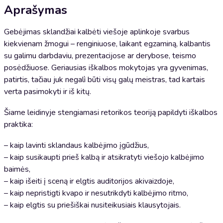
Aprašymas
Gebėjimas sklandžiai kalbėti viešoje aplinkoje svarbus
kiekvienam žmogui – renginiuose, laikant egzaminą, kalbantis
su galimu darbdaviu, prezentacijose ar derybose, teismo
posėdžiuose. Geriausias iškalbos mokytojas yra gyvenimas,
patirtis, tačiau juk negalì būti visų galų meistras, tad kartais
verta pasimokyti ir iš kitų.
Šiame leidinyje stengiamasi retorikos teoriją papildyti iškalbos
praktika:
– kaip lavinti sklandaus kalbėjimo įgūdžius,
– kaip susikaupti prieš kalbą ir atsikratyti viešojo kalbėjimo
baimės,
– kaip išeiti į sceną ir elgtis auditorijos akivaizdoje,
– kaip nepristigti kvapo ir nesutrikdyti kalbėjimo ritmo,
– kaip elgtis su priešiškai nusiteikusiais klausytojais.