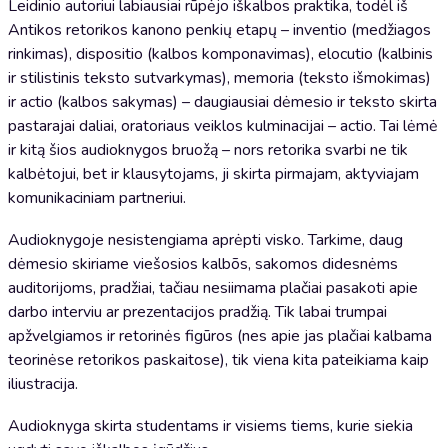
Leidinio autoriui labiausiai rūpėjo iškalbos praktika, todėl iš
Antikos retorikos kanono penkių etapų – inventio (medžiagos
rinkimas), dispositio (kalbos komponavimas), elocutio (kalbinis
ir stilistinis teksto sutvarkymas), memoria (teksto išmokimas)
ir actio (kalbos sakymas) – daugiausiai dėmesio ir teksto skirta
pastarajai daliai, oratoriaus veiklos kulminacijai – actio. Tai lėmė
ir kitą šios audioknygos bruožą – nors retorika svarbi ne tik
kalbėtojui, bet ir klausytojams, ji skirta pirmajam, aktyviajam
komunikaciniam partneriui.
Audioknygoje nesistengiama aprėpti visko. Tarkime, daug
dėmesio skiriame viešosios kalbõs, sakomos didesnėms
auditorijoms, pradžiai, tačiau nesiimama plačiai pasakoti apie
darbo interviu ar prezentacijos pradžią. Tik labai trumpai
apžvelgiamos ir retorinės figūros (nes apie jas plačiai kalbama
teorinėse retorikos paskaitose), tik viena kita pateikiama kaip
iliustracija.
Audioknyga skirta studentams ir visiems tiems, kurie siekia