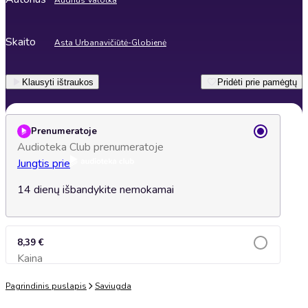
Audrius Valotka
Skaito
Asta Urbanavičiūtė-Globienė
Klausyti ištraukos
Pridėti prie pamėgtų
Prenumeratoje
Audioteka Club prenumeratoje
Jungtis prie
14 dienų išbandykite nemokamai
8,39 €
Kaina
Įsidėti į krepšelį
Pagrindinis puslapis
Saviugda