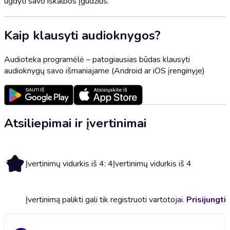
ugdyti savo iškalbos įgūdžius.
Kaip klausyti audioknygos?
Audioteka programėlė – patogiausias būdas klausyti
audioknygų savo išmaniajame (Android ar iOS įrenginyje)
Atsiliepimai ir įvertinimai
4
Įvertinimų vidurkis iš 4: 4
Įvertinimų vidurkis iš 4
Įvertinimą palikti gali tik registruoti vartotojai.
Prisijungti