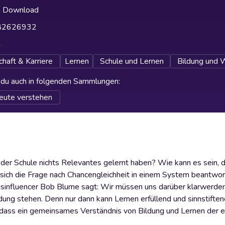
h Download
82626932
h
haft & Karriere
Lernen
Schule und Lernen
Bildung und 
t du auch in folgenden Sammlungen
:
eute verstehen
 der Schule nichts Relevantes gelernt haben? Wie kann es sein, 
 sich die Frage nach Chancengleichheit in einem System beantwor
ungsinfluencer Bob Blume sagt: Wir müssen uns darüber klarwerde
ng stehen. Denn nur dann kann Lernen erfüllend und sinnstiftend
igt, dass ein gemeinsames Verständnis von Bildung und Lernen der