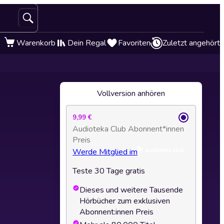
Warenkorb
Dein Regal
Favoriten
Zuletzt angehört
Vollversion anhören
9,99 €
Audioteka Club Abonnent*innen
Preis
Werde Mitglied im
Teste 30 Tage gratis
Dieses und weitere Tausende
Hörbücher zum exklusiven
Abonnent:innen Preis