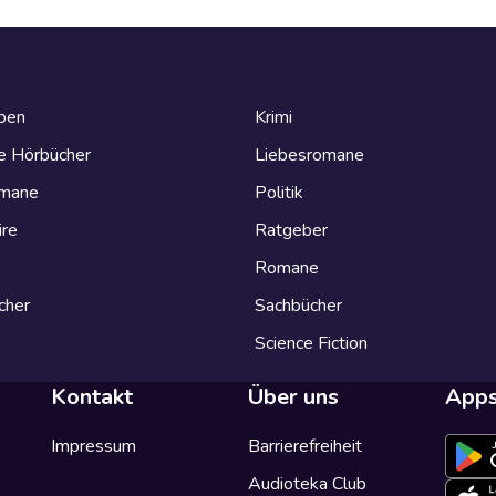
eben
Krimi
e Hörbücher
Liebesromane
omane
Politik
ire
Ratgeber
Romane
cher
Sachbücher
Science Fiction
Kontakt
Über uns
App
Impressum
Barrierefreiheit
Audioteka Club