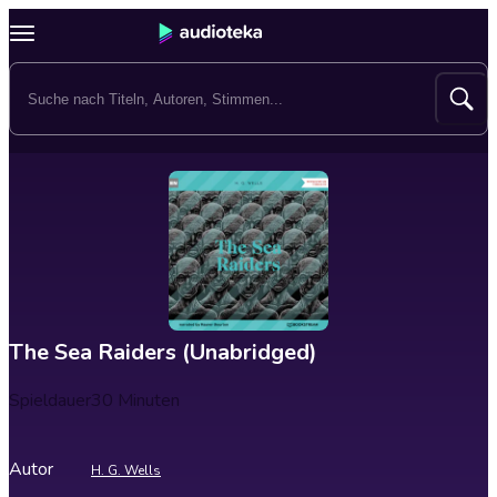
The Sea Raiders (Unabridged)
Spieldauer
30 Minuten
Autor
H. G. Wells