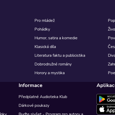
Pro mládež
Pop
Pohádky
Živo
Humor, satira a komedie
Pov
Klasická díla
Česk
Literatura faktu a publicistika
Diva
Dobrodružné romány
Zahr
Horory a mystika
Poe
Informace
Aplikac
Předplatné Audioteka Klub
Dárkové poukazy
ínky
Buďte slyšet - Program pro autory a