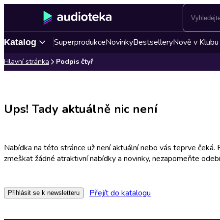
Superprodukce
Novinky
Bestsellery
Nově v Klubu
Katalog
Hlavní stránka
Podpis čtyř
Ups! Tady aktuálně nic není
Nabídka na této stránce už není aktuální nebo vás teprve čeká.
zmeškat žádné atraktivní nabídky a novinky, nezapomeňte odebí
Přejít do katalogu
Přihlásit se k newsletteru