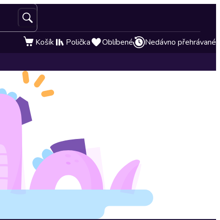
Košík
Polička
Oblíbené
Nedávno přehrávané