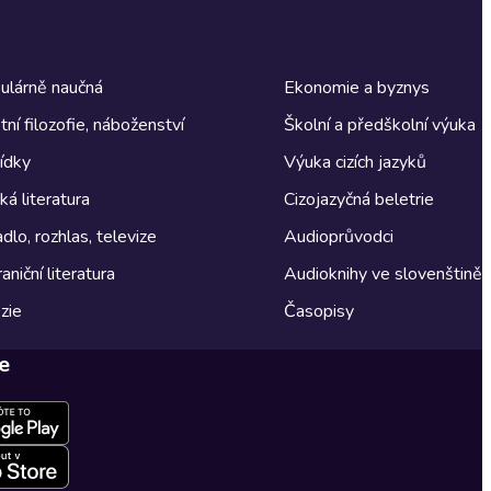
ulárně naučná
Ekonomie a byznys
tní filozofie, náboženství
Školní a předškolní výuka
ídky
Výuka cizích jazyků
á literatura
Cizojazyčná beletrie
dlo, rozhlas, televize
Audioprůvodci
aniční literatura
Audioknihy ve slovenštině
zie
Časopisy
e