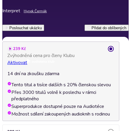
Interpret
Hynek Čermák
Poslouchat ukázku
Přidat do oblíbených
239 Kč
Zvýhodněná cena pro členy Klubu
Aktivovat
14 dní na zkoušku zdarma
Tento titul a tisíce dalších s 20% členskou slevou
Přes 3000 titulů volně k poslechu v rámci
předplatného
Superprodukce dostupné pouze na Audiotéce
Možnost sdílení zakoupených audioknih s rodinou