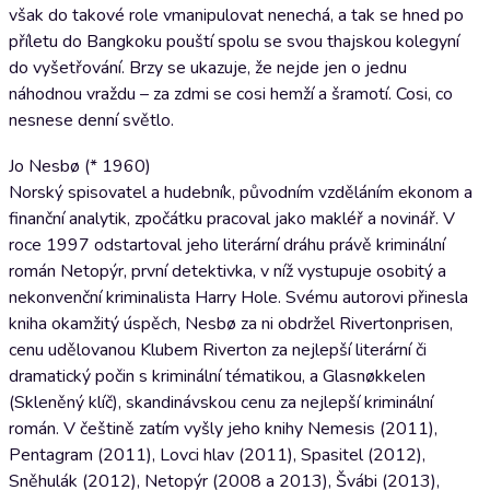
však do takové role vmanipulovat nenechá, a tak se hned po
příletu do Bangkoku pouští spolu se svou thajskou kolegyní
do vyšetřování. Brzy se ukazuje, že nejde jen o jednu
náhodnou vraždu – za zdmi se cosi hemží a šramotí. Cosi, co
nesnese denní světlo.
Jo Nesbø (* 1960)
Norský spisovatel a hudebník, původním vzděláním ekonom a
finanční analytik, zpočátku pracoval jako makléř a novinář. ​V
roce 1997 odstartoval jeho literární dráhu právě kriminální
román Netopýr, první detektivka, v níž vystupuje osobitý a
nekonvenční kriminalista Harry Hole. Svému autorovi přinesla
kniha okamžitý úspěch, Nesbø za ni obdržel Rivertonprisen,
cenu udělovanou Klubem Riverton za nejlepší literární či
dramatický počin s kriminální tématikou, a Glasnøkkelen
(Skleněný klíč), skandinávskou cenu za nejlepší kriminální
román. V češtině zatím vyšly jeho knihy Nemesis (2011),
Pentagram (2011), Lovci hlav (2011), Spasitel (2012),
Sněhulák (2012), Netopýr (2008 a 2013), Švábi (2013),