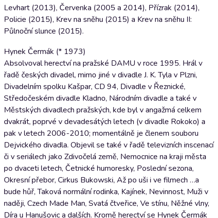
Levhart (2013), Červenka (2005 a 2014), Přízrak (2014),
Policie (2015), Krev na sněhu (2015) a Krev na sněhu II:
Půlnoční slunce (2015).
Hynek Čermák (* 1973)
Absolvoval herectví na pražské DAMU v roce 1995. Hrál v
řadě českých divadel, mimo jiné v divadle J. K. Tyla v Plzni,
Divadelním spolku Kašpar, CD 94, Divadle v Řeznické,
Středočeském divadle Kladno, Národním divadle a také v
Městských divadlech pražských, kde byl v angažmá celkem
dvakrát, poprvé v devadesátých letech (v divadle Rokoko) a
pak v letech 2006-2010; momentálně je členem souboru
Dejvického divadla. Objevil se také v řadě televizních inscenací
či v seriálech jako Zdivočelá země, Nemocnice na kraji města
po dvaceti letech, Četnické humoresky, Poslední sezona,
Okresní přebor, Cirkus Bukowski, Až po uši i ve filmech …a
bude hůř, Taková normální rodinka, Kajínek, Nevinnost, Muži v
naději, Czech Made Man, Svatá čtveřice, Ve stínu, Něžné vlny,
Díra u Hanušovic a dalších. Kromě herectví se Hynek Čermák