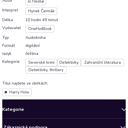
Autor
Jo Nesbø
Interpret
Hynek Čermák
Délka
10 hodin 49 minut
Vydavatel
OneHotBook
Typ
Audiokniha
Formát
digitální
Jazyk
čeština
Kategorie
Severské krimi
Detektivky
Zahraniční literatura
Detektivky, thrillery
Titul najdete ve sbírkách
:
Harry Hole
Kategorie
Novinky
Zákaznická podpora