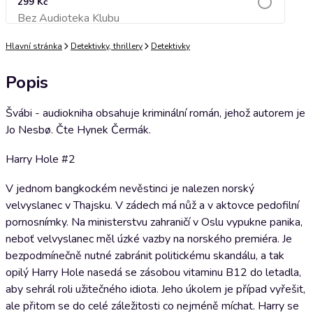
299 Kč
Bez Audioteka Klubu
Přidat do košíku
Hlavní stránka
Detektivky, thrillery
Detektivky
Popis
Švábi - audiokniha obsahuje kriminální román, jehož autorem je
Jo Nesbø. Čte Hynek Čermák.
Harry Hole #2
V jednom bangkockém nevěstinci je nalezen norský
velvyslanec v Thajsku. V zádech má nůž a v aktovce pedofilní
pornosnímky. Na ministerstvu zahraničí v Oslu vypukne panika,
neboť velvyslanec měl úzké vazby na norského premiéra. Je
bezpodmínečně nutné zabránit politickému skandálu, a tak
opilý Harry Hole nasedá se zásobou vitaminu B12 do letadla,
aby sehrál roli užitečného idiota. Jeho úkolem je případ vyřešit,
ale přitom se do celé záležitosti co nejméně míchat. Harry se