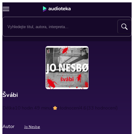
Švábi
Délka
10 hodin 49 minut
Hodnocení
4.6
(33 hodnocení)
Autor
Jo Nesbø