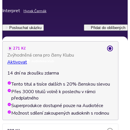
Interpret
Hynek Čermák
Poslouchat ukázku
Přidat do oblíbených
271 Kč
Zvýhodněná cena pro členy Klubu
Aktivovat
14 dní na zkoušku zdarma
Tento titul a tisíce dalších s 20% členskou slevou
Přes 3000 titulů volně k poslechu v rámci
předplatného
Superprodukce dostupné pouze na Audiotéce
Možnost sdílení zakoupených audioknih s rodinou