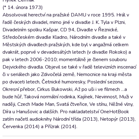
Hynek Čermák
(* 14. února 1973)
Absolvoval herectví na pražské DAMU v roce 1995. Hrál v
řadě českých divadel, mimo jiné v divadle J. K. Tyla v Plzni,
Divadelním spolku Kašpar, CD 94, Divadle v Řeznické,
Středočeském divadle Kladno, Národním divadle a také v
Městských divadlech pražských, kde byl v angažmá celkem
dvakrát, poprvé v devadesátých letech (v divadle Rokoko) a
pak v letech 2006-2010; momentálně je členem souboru
Dejvického divadla. Objevil se také v řadě televizních inscenací
či v seriálech jako Zdivočelá země, Nemocnice na kraji města
po dvaceti letech, Četnické humoresky, Poslední sezona,
Okresní přebor, Cirkus Bukowski, Až po uši i ve filmech …a
bude hůř, Taková normální rodinka, Kajínek, Nevinnost, Muži v
naději, Czech Made Man, Svatá čtveřice, Ve stínu, Něžné vlny,
Díra u Hanušovic a dalších. Pro nakladatelství OneHotBook
zatím načetl audioknihy Národní třída (2013), Netopýr (2013),
Červenka (2014) a Přízrak (2014).