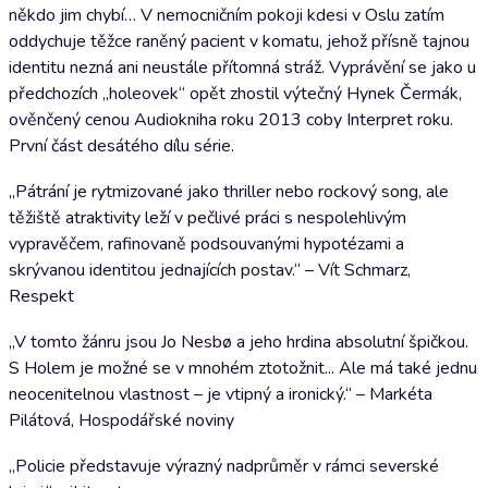
někdo jim chybí… V nemocničním pokoji kdesi v Oslu zatím
oddychuje těžce raněný pacient v komatu, jehož přísně tajnou
identitu nezná ani neustále přítomná stráž. Vyprávění se jako u
předchozích „holeovek“ opět zhostil výtečný Hynek Čermák,
ověnčený cenou Audiokniha roku 2013 coby Interpret roku.
První část desátého dílu série.
„Pátrání je rytmizované jako thriller nebo rockový song, ale
těžiště atraktivity leží v pečlivé práci s nespolehlivým
vypravěčem, rafinovaně podsouvanými hypotézami a
skrývanou identitou jednajících postav.“ – Vít Schmarz,
Respekt
„V tomto žánru jsou Jo Nesbø a jeho hrdina absolutní špičkou.
S Holem je možné se v mnohém ztotožnit... Ale má také jednu
neocenitelnou vlastnost – je vtipný a ironický.“ – Markéta
Pilátová, Hospodářské noviny
„Policie představuje výrazný nadprůměr v rámci severské