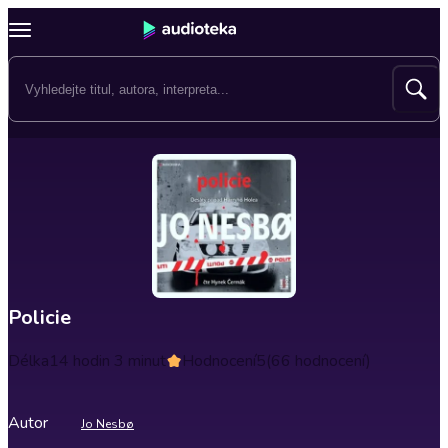
Policie
Délka
14 hodin 3 minut
Hodnocení
5
(66 hodnocení)
Autor
Jo Nesbø