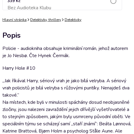
339 Kč
Bez Audioteka Klubu
Přidat do košíku
Hlavní stránka
Detektivky, thrillery
Detektivky
Popis
Policie - audiokniha obsahuje kriminální román, jehož autorem
je Jo Nesbø. Čte Hynek Čermák.
Harry Hole #10
„Jak říkával Harry, sériový vrah je jako bílá velryba. A sériový
vrah policistů je bílá velryba s růžovými puntíky. Nenajdeš dva
takové.“
Na místech, kde byli v minulosti spáchány dosud neobjasněné
zločiny, jsou nalezeni zavraždění jejich dřívější vyšetřovatelé a
to stejným způsobem, jakým byly usmrceny původní oběti. Ve
speciálním týmu se scházejí samí „staří známí“: Beáta Lønnová,
Katrine Brattová, Bjørn Holm a psycholog Ståle Aune. Ale