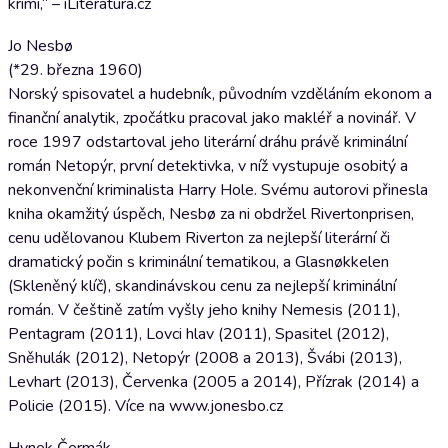
krimi,“ – iLiteratura.cz
Jo Nesbø
(*29. března 1960)
Norský spisovatel a hudebník, původním vzděláním ekonom a
finanční analytik, zpočátku pracoval jako makléř a novinář. V
roce 1997 odstartoval jeho literární dráhu právě kriminální
román Netopýr, první detektivka, v níž vystupuje osobitý a
nekonvenční kriminalista Harry Hole. Svému autorovi přinesla
kniha okamžitý úspěch, Nesbø za ni obdržel Rivertonprisen,
cenu udělovanou Klubem Riverton za nejlepší literární či
dramatický počin s kriminální tematikou, a Glasnøkkelen
(Skleněný klíč), skandinávskou cenu za nejlepší kriminální
román. V češtině zatím vyšly jeho knihy Nemesis (2011),
Pentagram (2011), Lovci hlav (2011), Spasitel (2012),
Sněhulák (2012), Netopýr (2008 a 2013), Švábi (2013),
Levhart (2013), Červenka (2005 a 2014), Přízrak (2014) a
Policie (2015). Více na www.jonesbo.cz