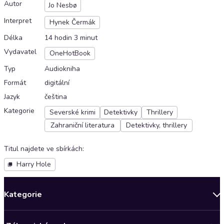
Autor
Jo Nesbø
Interpret
Hynek Čermák
Délka
14 hodin 3 minut
Vydavatel
OneHotBook
Typ
Audiokniha
Formát
digitální
Jazyk
čeština
Kategorie
Severské krimi
Detektivky
Thrillery
Zahraniční literatura
Detektivky, thrillery
Titul najdete ve sbírkách
:
Harry Hole
Kategorie
Novinky