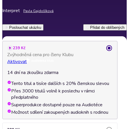
Interpret
Pavla Gajdošíková
Poslouchat ukázku
Přidat do oblíbených
239 Kč
Zvýhodněná cena pro členy Klubu
Aktivovat
14 dní na zkoušku zdarma
Tento titul a tisíce dalších s 20% členskou slevou
Přes 3000 titulů volně k poslechu v rámci
předplatného
Superprodukce dostupné pouze na Audiotéce
Možnost sdílení zakoupených audioknih s rodinou