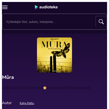
Můra
Délka
10 hodin 46 minut
Hodnocení
4
(9 hodnocení)
Autor
Katja Kettu