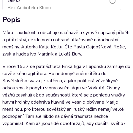
299 Kč
Bez Audioteka Klubu
Přidat do košíku
Popis
Můra - audiokniha obsahuje naléhavě a syrově napsaný příběh
o přátelství, nezdolnosti i obraně utlačované národnostní
menšiny. Autorka Katja Kettu. Čte Pavla Gajdošíková. Režie,
zvuk a hudba Ivo Martiník a Lukáš Bury.
V roce 1937 se patnáctiletá Finka Irga v Laponsku zamiluje do
sovětského agitátora. Po nedomyšleném útěku do
Sovětského svazu je zatčena, a jako politická vězeňkyně
odsouzena k pobytu v pracovním lágru ve Vorkutě. Osudy
vězňů zasahují až do současnosti, která se z pohledu vnučky
hlavní hrdinky odehrává hlavně ve vesnici obývané Marijci,
menšinou, pro kterou sovětský ani ruský režim nemají velké
pochopení. Tam ale nikdo na dávná traumata nechce
vzpomínat. Kam až jsou lidé ochotni zajít, aby dosáhli svého?