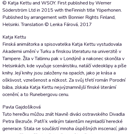
© Katja Kettu and WSOY. First published by Werner
Söderström Ltd in 2015 with theFinnish title Yöperhonen.
Published by arrangement with Bonnier Rights Finland,
Helsinki. Translation © Lenka Fárová, 2017
Katja Kettu
Finská animátorka a spisovatelka Katja Kettu vystudovala
Akademii umění v Turku a finskou literaturu na univerzitě v
Tampere. Žila v Tallinnu pak v Londýně a nakonec skončila v
Helsinkách, kde vyučuje scenáristiku, natáčí videoklipy a píše
knihy. Její knihy jsou založeny na opacích, jako je krása a
ošklivost, vznešenost a nízkost. Za svůj třetí román Porodní
bába, získala Katja Kettu nejvýznamnější finské literární
ocenění, a to Runebergovu cenu.
Pavla Gajdošíková
Tuto herečku můžou znát hlavně diváci ostravského Divadla
Petra Bezruče. Patří k velkým talentům nejmladší herecké
generace. Stala se součástí mnoha úspěšných inscenací, jako