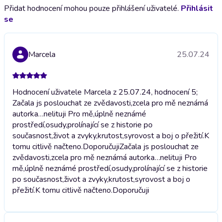
Přidat hodnocení mohou pouze přihlášení uživatelé.
Přihlásit
se
Marcela
25.07.24
Hodnocení uživatele Marcela z 25.07.24, hodnocení 5;
Začala js poslouchat ze zvědavosti,zcela pro mě neznámá
autorka…nelituji Pro mě,úplně neznámé
prostředí,osudy,prolínající se z historie po
současnost,život a zvyky,krutost,syrovost a boj o přežití.K
tomu citlivě načteno.Doporučuji
Začala js poslouchat ze
zvědavosti,zcela pro mě neznámá autorka…nelituji Pro
mě,úplně neznámé prostředí,osudy,prolínající se z historie
po současnost,život a zvyky,krutost,syrovost a boj o
přežití.K tomu citlivě načteno.Doporučuji